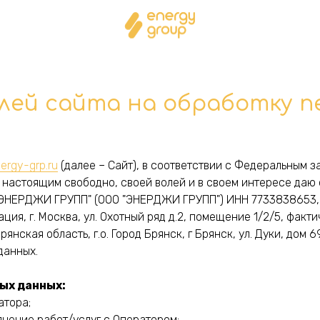
лей сайта на обработку п
nergy-grp.ru
(далее – Сайт), в соответствии с Федеральным 
настоящим свободно, своей волей и в своем интересе даю
"ЭНЕРДЖИ ГРУПП" (ООО "ЭНЕРДЖИ ГРУПП") ИНН 7733838653, 
ция, г. Москва, ул. Охотный ряд д.2, помещение 1/2/5, фак
нская область, г.о. Город Брянск, г Брянск, ул. Дуки, дом 6
данных.
ных данных:
атора;
нение работ/услуг с Оператором;