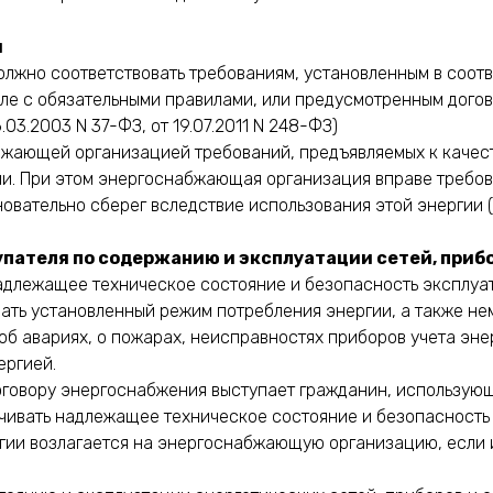
и
должно соответствовать требованиям, установленным в соот
ле с обязательными правилами, или предусмотренным дого
.03.2003 N 37-ФЗ, от 19.07.2011 N 248-ФЗ)
бжающей организацией требований, предъявляемых к качест
гии. При этом энергоснабжающая организация вправе требо
овательно сберег вследствие использования этой энергии (п
упателя по содержанию и эксплуатации сетей, приб
надлежащее техническое состояние и безопасность эксплуа
ать установленный режим потребления энергии, а также н
 авариях, о пожарах, неисправностях приборов учета энер
ергией.
 договору энергоснабжения выступает гражданин, использую
чивать надлежащее техническое состояние и безопасность 
гии возлагается на энергоснабжающую организацию, если 