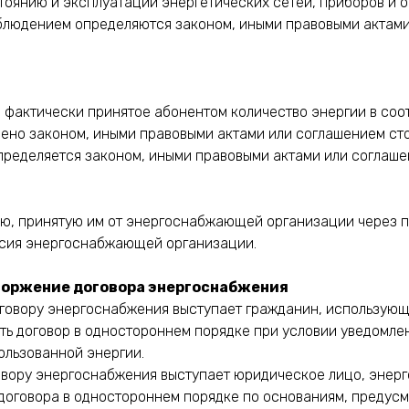
стоянию и эксплуатации энергетических сетей, приборов и 
блюдением определяются законом, иными правовыми актами 
а фактически принятое абонентом количество энергии в соо
рено законом, иными правовыми актами или соглашением ст
определяется законом, иными правовыми актами или соглаше
ию, принятую им от энергоснабжающей организации через п
ласия энергоснабжающей организации.
сторжение договора энергоснабжения
 договору энергоснабжения выступает гражданин, использую
уть договор в одностороннем порядке при условии уведомл
ользованной энергии.
говору энергоснабжения выступает юридическое лицо, эне
 договора в одностороннем порядке по основаниям, предус