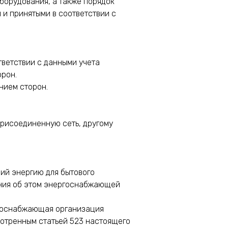
оборудования, а также порядок
и принятыми в соответствии с
тветствии с данными учета
орон.
нием сторон.
рисоединенную сеть, другому
щий энергию для бытового
ения об этом энергоснабжающей
ргоснабжающая организация
мотренным статьей 523 настоящего