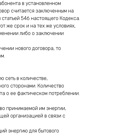
абонента в установленном
говор считается заключенным на
 статьей 546 настоящего Кодекса.
т же срок и на тех же условиях,
зменении либо о заключении
чении нового договора, то
м.
 сеть в количестве,
ого сторонами. Количество
та о ее фактическом потреблении.
во принимаемой им энергии,
щей организацией в связи с
щий энергию для бытового