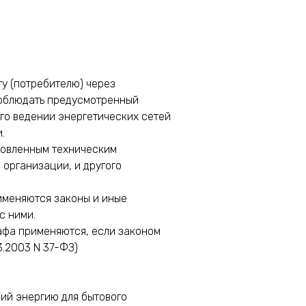
у (потребителю) через
соблюдать предусмотренный
го ведении энергетических сетей
.
новленным техническим
организации, и другого
именяются законы и иные
с ними.
афа применяются, если законом
3.2003 N 37-ФЗ)
щий энергию для бытового