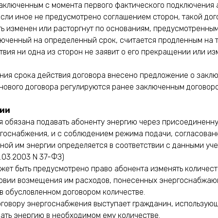
заключенным с момента первого фактического подключения 
Если иное не предусмотрено соглашением сторон, такой до
ь изменен или расторгнут по основаниям, предусмотренным
юченный на определенный срок, считается продленным на то
твия ни одна из сторон не заявит о его прекращении или и
ания срока действия договора внесено предложение о заклю
нового договора регулируются ранее заключенным договоро
гии
 обязана подавать абоненту энергию через присоединенную
госнабжения, и с соблюдением режима подачи, согласованн
ной им энергии определяется в соответствии с данными уче
6.03.2003 N 37-ФЗ)
жет быть предусмотрено право абонента изменять количест
ловии возмещения им расходов, понесенных энергоснабжаю
в обусловленном договором количестве.
 договору энергоснабжения выступает гражданин, использую
вать энергию в необходимом ему количестве.