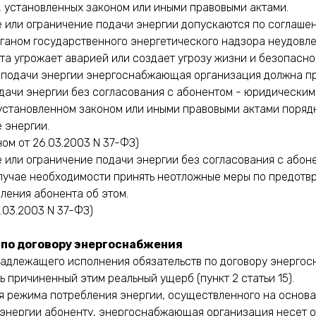
, установленных законом или иными правовыми актами.
е или ограничение подачи энергии допускаются по соглаше
рганом государственного энергетического надзора неудовл
а угрожает аварией или создает угрозу жизни и безопаснос
 подачи энергии энергоснабжающая организация должна пр
ачи энергии без согласования с абонентом - юридическим
установленном законом или иными правовыми актами поряд
 энергии.
ом от 26.03.2003 N 37-ФЗ)
е или ограничение подачи энергии без согласования с абон
лучае необходимости принять неотложные меры по предотв
ления абонента об этом.
6.03.2003 N 37-ФЗ)
 по договору энергоснабжения
енадлежащего исполнения обязательств по договору энерго
ь причиненный этим реальный ущерб (пункт 2 статьи 15).
ния режима потребления энергии, осуществленного на основ
 энергии абоненту, энергоснабжающая организация несет 