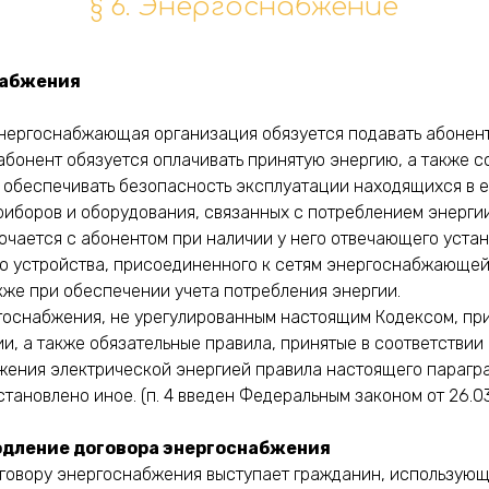
§ 6. Энергоснабжение
набжения
энергоснабжающая организация обязуется подавать абонент
абонент обязуется оплачивать принятую энергию, а также 
 обеспечивать безопасность эксплуатации находящихся в е
риборов и оборудования, связанных с потреблением энергии
ючается с абонентом при наличии у него отвечающего уста
 устройства, присоединенного к сетям энергоснабжающей 
кже при обеспечении учета потребления энергии.
ргоснабжения, не урегулированным настоящим Кодексом, пр
, а также обязательные правила, принятые в соответствии 
бжения электрической энергией правила настоящего парагр
тановлено иное. (п. 4 введен Федеральным законом от 26.0
одление договора энергоснабжения
 договору энергоснабжения выступает гражданин, использую