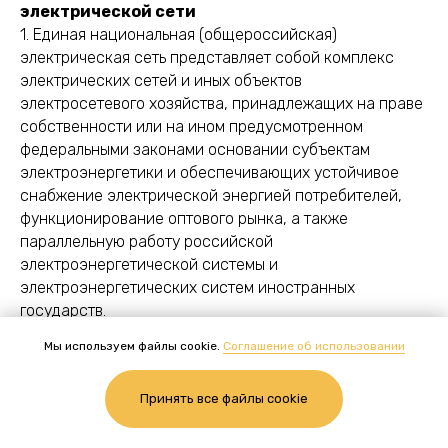
электрической сети
1. Единая национальная (общероссийская)
электрическая сеть представляет собой комплекс
электрических сетей и иных объектов
электросетевого хозяйства, принадлежащих на праве
собственности или на ином предусмотренном
федеральными законами основании субъектам
электроэнергетики и обеспечивающих устойчивое
снабжение электрической энергией потребителей,
функционирование оптового рынка, а также
параллельную работу российской
электроэнергетической системы и
электроэнергетических систем иностранных
государств.
Проектный номинальный класс напряжения,
Мы используем файлы cookie.
Соглашение об использовании
характеристики пропускной способности,
реверсивности потоков электрической энергии и
Принять все файлы cookie
иные технологические характеристики объектов
электросетевого хозяйства, входящих в единую